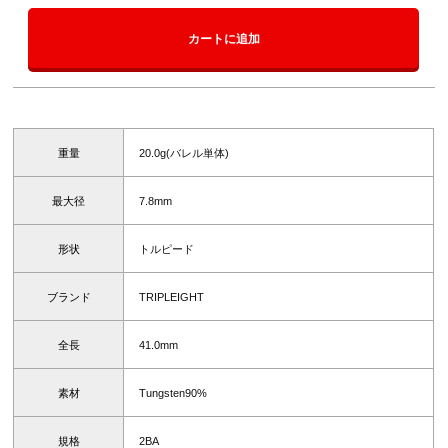
カートに追加
重量
20.0g(バレル単体)
最大径
7.8mm
形状
トルピード
ブランド
TRIPLEIGHT
全長
41.0mm
素材
Tungsten90%
規格
2BA