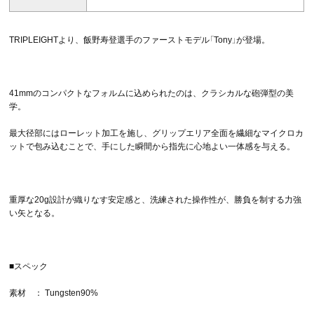
TRIPLEIGHTより、飯野寿登選手のファーストモデル「Tony」が登場。
41mmのコンパクトなフォルムに込められたのは、クラシカルな砲弾型の美
学。
最大径部にはローレット加工を施し、グリップエリア全面を繊細なマイクロカ
ットで包み込むことで、手にした瞬間から指先に心地よい一体感を与える。
重厚な20g設計が織りなす安定感と、洗練された操作性が、勝負を制する力強
い矢となる。
■スペック
素材 ： Tungsten90%