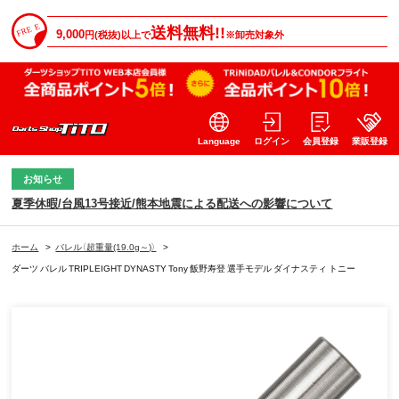
送料無料!!
9,000
円(税抜)以上で
※卸売対象外
Language
ログイン
会員登録
業販登録
お知らせ
夏季休暇/台風13号接近/熊本地震による配送への影響について
ホーム
>
バレル（超重量(19.0g～)）
>
ダーツ バレル TRIPLEIGHT DYNASTY Tony 飯野寿登 選手モデル ダイナスティ トニー