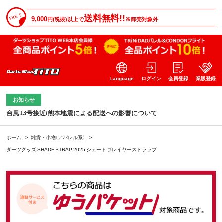
送料無料!!
9,000
円(税抜)以上で
※卸売対象外
Language
ログイン
会員登録
業販登録
お知らせ
台風13号接近/熊本地震による配送への影響について
ホーム
>
雑貨・小物（アパレル系）
>
ダーツグッズ SHADE STRAP 2025 シェード プレイヤーストラップ