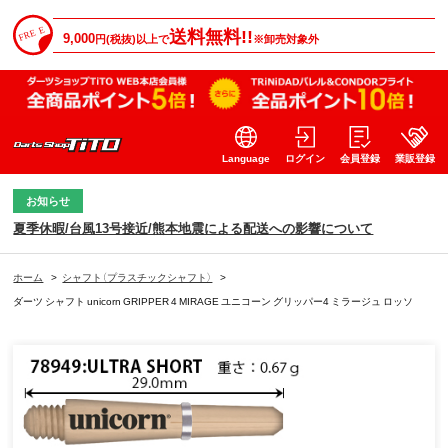
送料無料!!
9,000
円(税抜)以上で
※卸売対象外
Language
ログイン
会員登録
業販登録
お知らせ
夏季休暇/台風13号接近/熊本地震による配送への影響について
ホーム
>
シャフト（プラスチックシャフト）
>
ダーツ シャフト unicorn GRIPPER 4 MIRAGE ユニコーン グリッパー4 ミラージュ ロッソ