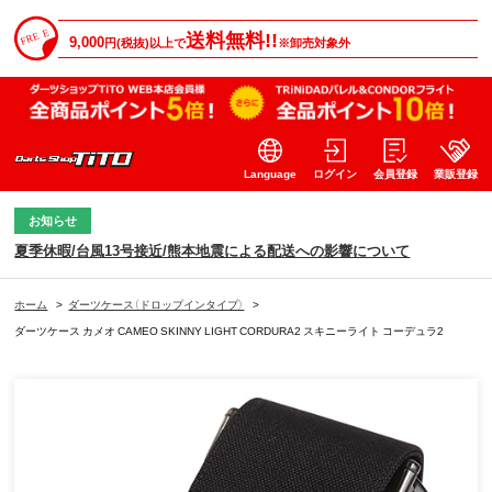
送料無料!!
9,000
円(税抜)以上で
※卸売対象外
Language
ログイン
会員登録
業販登録
お知らせ
夏季休暇/台風13号接近/熊本地震による配送への影響について
ホーム
>
ダーツケース（ドロップインタイプ）
>
ダーツケース カメオ CAMEO SKINNY LIGHT CORDURA2 スキニーライト コーデュラ2