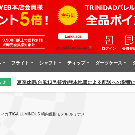
Language
9,900
円以上で送料無料!!
※卸売会員様対象外
Select Language
▼
ログイン
会員登
ル
フライト
シャフト
ティップ
ダーツケース
夏季休暇/台風13号接近/熊本地震による配送への影響
らせ
ィガ TIGA LUMINOUS 嶋内優樹モデル ルミナス