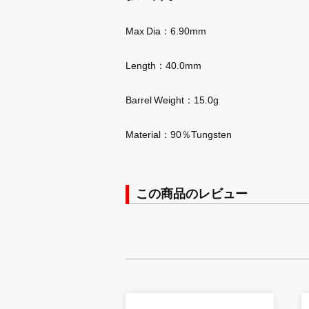
Max Dia：6.90mm
Length：40.0mm
Barrel Weight：15.0g
Material：90％Tungsten
この商品のレビュー