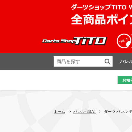
バレ
お知
ホーム
>
バレル（2BA）
>
ダーツ バレル テ