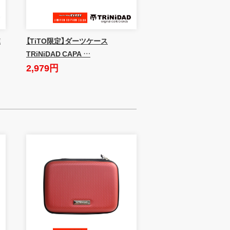
E
【TiTO限定】ダーツケース
TRiNiDAD CAPA …
2,979円