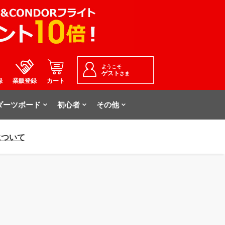
ようこそ
ゲスト
さま
録
業販登録
カート
ダーツボード
初心者
その他
について