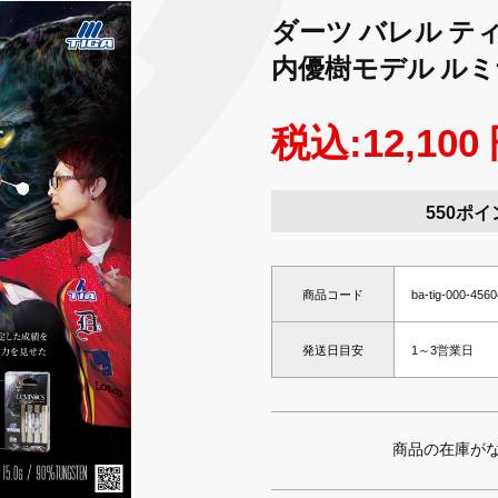
ダーツ バレル ティガ 
内優樹モデル ル
税込:12,100
550ポイ
商品コード
ba-tig-000-456
発送日目安
1～3営業日
商品の在庫が