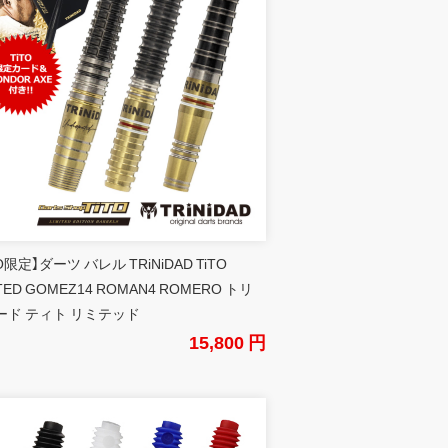
TO限定】ダーツ バレル TRiNiDAD TiTO
ITED GOMEZ14 ROMAN4 ROMERO トリ
ード ティト リミテッド
15,800 円