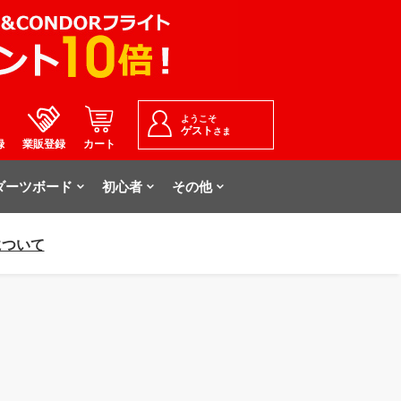
ようこそ
ゲスト
さま
録
業販登録
カート
ダーツボード
初心者
その他
について