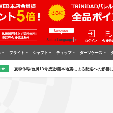
Language
9,900
円以上で送料無料!!
※卸売会員様対象外
Select Language
▼
ログイン
会員登
ル
フライト
シャフト
ティップ
ダーツケース
夏季休暇/台風13号接近/熊本地震による配送への影響
らせ