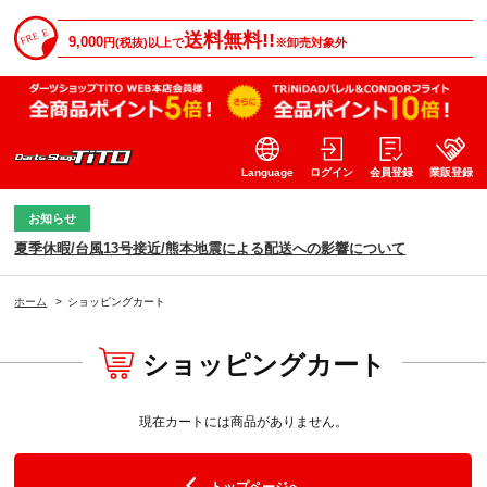
送料無料!!
9,000
円(税抜)以上で
※卸売対象外
Language
ログイン
会員登録
業販登録
お知らせ
夏季休暇/台風13号接近/熊本地震による配送への影響について
ホーム
>
ショッピングカート
ショッピングカート
現在カートには商品がありません。
トップページへ