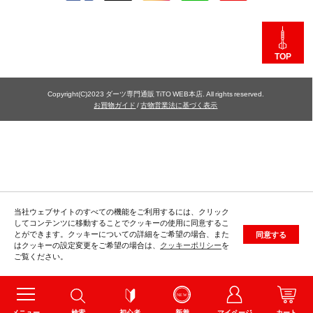
TOP
Copyright(C)2023 ダーツ専門通販 TiTO WEB本店. All rights reserved.
お買物ガイド
/
古物営業法に基づく表示
当社ウェブサイトのすべての機能をご利用するには、クリック
してコンテンツに移動することでクッキーの使用に同意するこ
とができます。クッキーについての詳細をご希望の場合、また
同意する
はクッキーの設定変更をご希望の場合は、
クッキーポリシー
を
ご覧ください。
メニュー
検索
初心者
新着
マイページ
カート