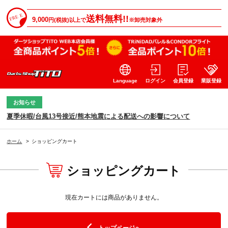
送料無料!!
9,000
円(税抜)以上で
※卸売対象外
Language
ログイン
会員登録
業販登録
お知らせ
夏季休暇/台風13号接近/熊本地震による配送への影響について
ホーム
>
ショッピングカート
ショッピングカート
現在カートには商品がありません。
トップページへ