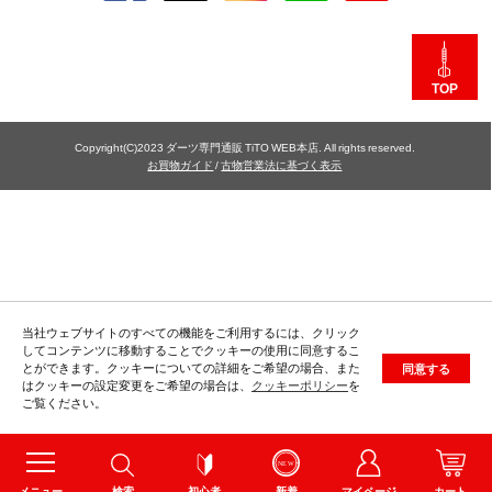
TOP
Copyright(C)2023 ダーツ専門通販 TiTO WEB本店. All rights reserved.
お買物ガイド
/
古物営業法に基づく表示
当社ウェブサイトのすべての機能をご利用するには、クリック
してコンテンツに移動することでクッキーの使用に同意するこ
とができます。クッキーについての詳細をご希望の場合、また
同意する
はクッキーの設定変更をご希望の場合は、
クッキーポリシー
を
ご覧ください。
メニュー
検索
初心者
新着
マイページ
カート