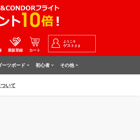
ようこそ
ゲスト
さま
録
業販登録
カート
ダーツボード
初心者
その他
について