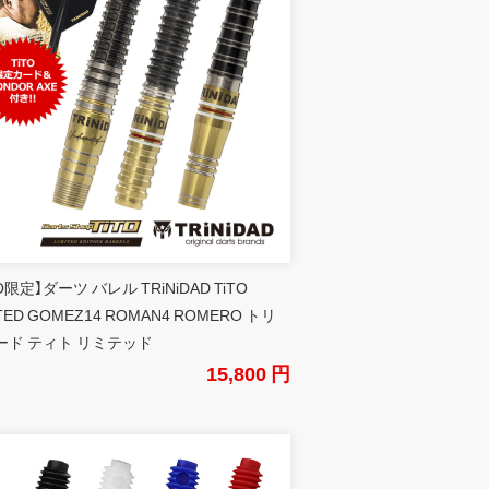
TO限定】ダーツ バレル TRiNiDAD TiTO
ITED GOMEZ14 ROMAN4 ROMERO トリ
ード ティト リミテッド
15,800 円