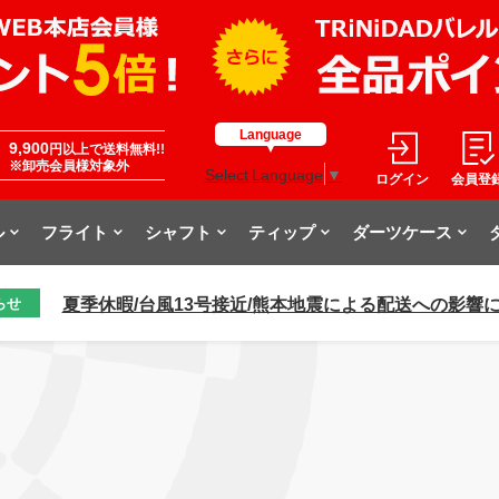
Language
9,900
円以上で送料無料!!
※卸売会員様対象外
Select Language
▼
ログイン
会員登
ル
フライト
シャフト
ティップ
ダーツケース
夏季休暇/台風13号接近/熊本地震による配送への影響
らせ