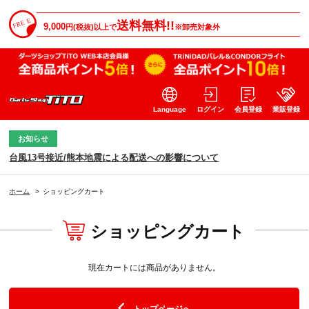
送料無料!!
9,000
円(税抜)以上で
※卸売対象外
Language
ログイン
会員登録
業販登録
お知らせ
台風13号接近/熊本地震による配送への影響について
ホーム
>
ショッピングカート
ショッピングカート
現在カートには商品がありません。
トップページへ