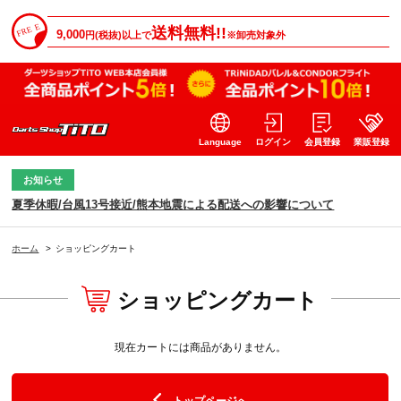
送料無料!!
9,000
円(税抜)以上で
※卸売対象外
Language
ログイン
会員登録
業販登録
お知らせ
夏季休暇/台風13号接近/熊本地震による配送への影響について
ホーム
>
ショッピングカート
ショッピングカート
現在カートには商品がありません。
トップページへ