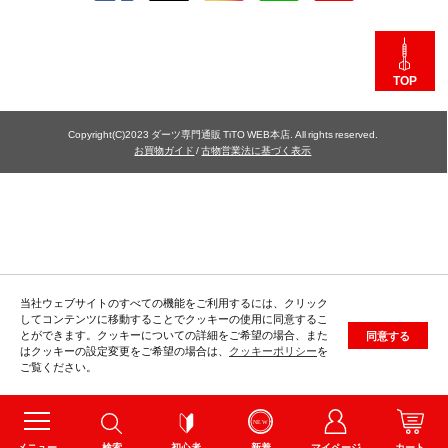
TOP
Copyright(C)2023 ダーツ専門通販 TiTO WEB本店. All rights reserved.
お買物ガイド
/
古物営業法に基づく表示
当社ウェブサイトのすべての機能をご利用するには、クリック
してコンテンツに移動することでクッキーの使用に同意するこ
とができます。クッキーについての詳細をご希望の場合、また
同意する
はクッキーの設定変更をご希望の場合は、
クッキーポリシー
を
ご覧ください。
メニュー
検索
初心者
新着
マイページ
カート