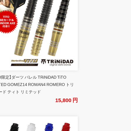
TO限定】ダーツ バレル TRiNiDAD TiTO
ITED GOMEZ14 ROMAN4 ROMERO トリ
ード ティト リミテッド
15,800 円