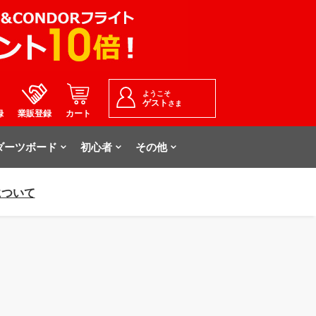
ようこそ
ゲスト
さま
録
業販登録
カート
ダーツボード
初心者
その他
について