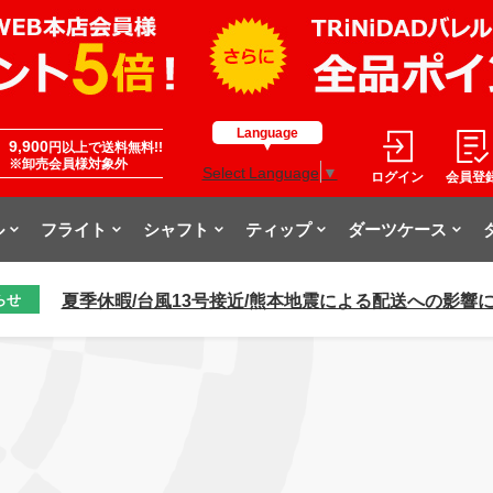
Language
9,900
円以上で送料無料!!
※卸売会員様対象外
Select Language
▼
ログイン
会員登
ル
フライト
シャフト
ティップ
ダーツケース
夏季休暇/台風13号接近/熊本地震による配送への影響
らせ