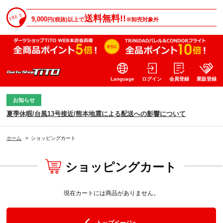
送料無料!!
9,000
円(税抜)以上で
※卸売対象外
Language
ログイン
会員登録
業販登録
お知らせ
夏季休暇/台風13号接近/熊本地震による配送への影響について
ホーム
>
ショッピングカート
ショッピングカート
現在カートには商品がありません。
トップページへ