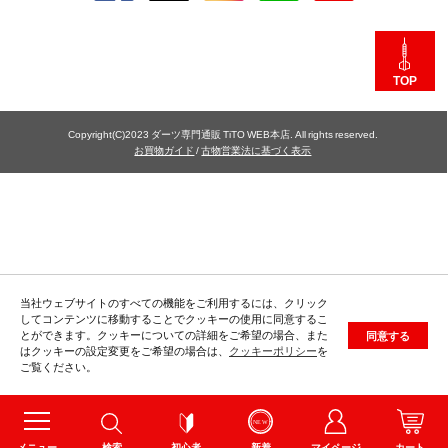
TOP
Copyright(C)2023 ダーツ専門通販 TiTO WEB本店. All rights reserved.
お買物ガイド
/
古物営業法に基づく表示
当社ウェブサイトのすべての機能をご利用するには、クリック
してコンテンツに移動することでクッキーの使用に同意するこ
とができます。クッキーについての詳細をご希望の場合、また
同意する
はクッキーの設定変更をご希望の場合は、
クッキーポリシー
を
ご覧ください。
メニュー
検索
初心者
新着
マイページ
カート