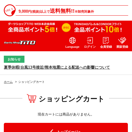
送料無料!!
9,000
円(税抜)以上で
※卸売対象外
Language
ログイン
会員登録
業販登録
お知らせ
夏季休暇/台風13号接近/熊本地震による配送への影響について
ホーム
>
ショッピングカート
ショッピングカート
現在カートには商品がありません。
トップページへ