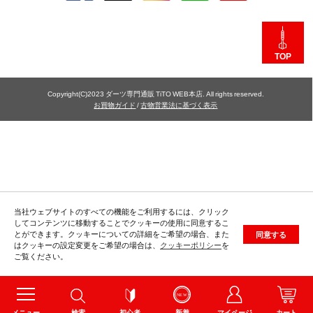
TOP
Copyright(C)2023 ダーツ専門通販 TiTO WEB本店. All rights reserved.
お買物ガイド
/
古物営業法に基づく表示
当社ウェブサイトのすべての機能をご利用するには、クリック
してコンテンツに移動することでクッキーの使用に同意するこ
とができます。クッキーについての詳細をご希望の場合、また
同意する
はクッキーの設定変更をご希望の場合は、
クッキーポリシー
を
ご覧ください。
メニュー
検索
初心者
新着
マイページ
カート