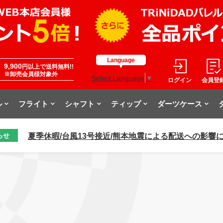
Language
9,900
円以上で送料無料!!
※卸売会員様対象外
Select Language
▼
ログイン
会員登
ル
フライト
シャフト
ティップ
ダーツケース
夏季休暇/台風13号接近/熊本地震による配送への影響
らせ