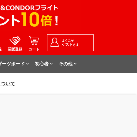
ようこそ
ゲスト
さま
録
業販登録
カート
ダーツボード
初心者
その他
について