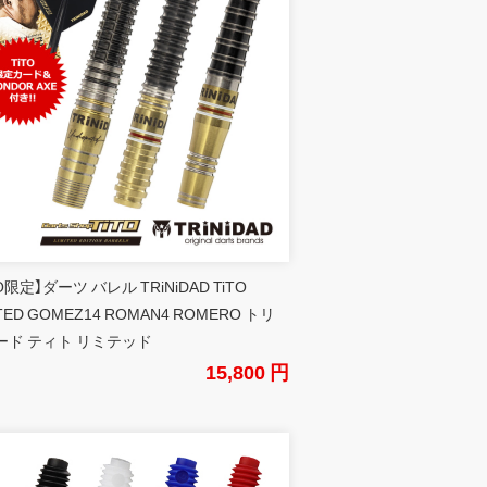
TO限定】ダーツ バレル TRiNiDAD TiTO
ITED GOMEZ14 ROMAN4 ROMERO トリ
ード ティト リミテッド
15,800 円