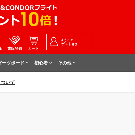
ようこそ
ゲスト
さま
録
業販登録
カート
ダーツボード
初心者
その他
について