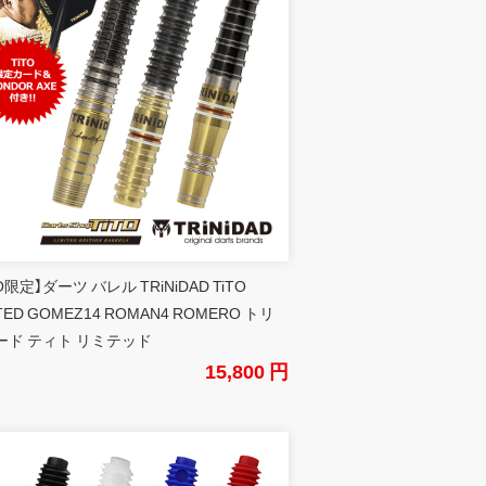
TO限定】ダーツ バレル TRiNiDAD TiTO
ITED GOMEZ14 ROMAN4 ROMERO トリ
ード ティト リミテッド
15,800 円