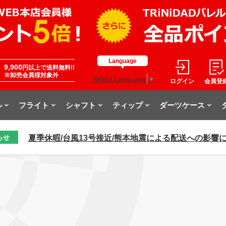
Language
9,900
円以上で送料無料!!
※卸売会員様対象外
Select Language
▼
ログイン
会員登
ル
フライト
シャフト
ティップ
ダーツケース
夏季休暇/台風13号接近/熊本地震による配送への影響
らせ