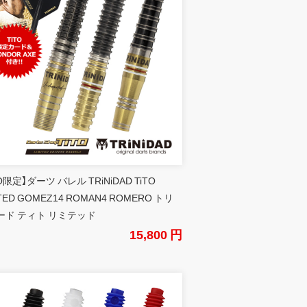
TO限定】ダーツ バレル TRiNiDAD TiTO
ITED GOMEZ14 ROMAN4 ROMERO トリ
ード ティト リミテッド
15,800 円