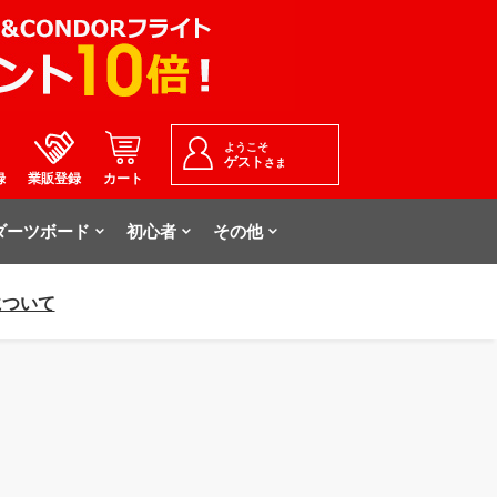
ようこそ
ゲスト
さま
録
業販登録
カート
ダーツボード
初心者
その他
について