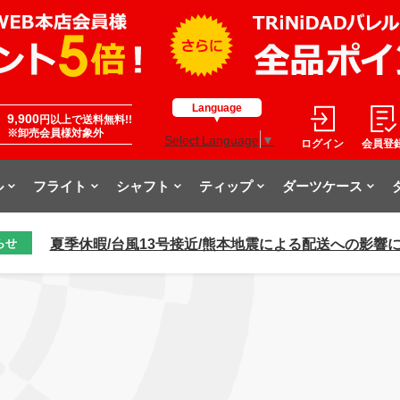
Language
9,900
円以上で送料無料!!
※卸売会員様対象外
Select Language
▼
ログイン
会員登
ル
フライト
シャフト
ティップ
ダーツケース
夏季休暇/台風13号接近/熊本地震による配送への影響
らせ