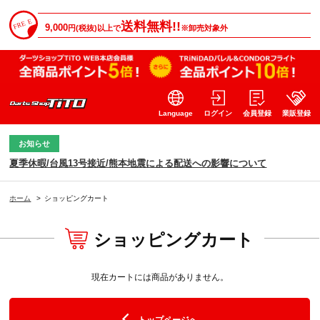
送料無料!!
9,000
円(税抜)以上で
※卸売対象外
Language
ログイン
会員登録
業販登録
お知らせ
夏季休暇/台風13号接近/熊本地震による配送への影響について
ホーム
>
ショッピングカート
ショッピングカート
現在カートには商品がありません。
トップページへ