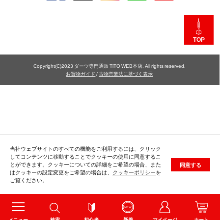
TOP
Copyright(C)2023 ダーツ専門通販 TiTO WEB本店. All rights reserved.
お買物ガイド
/
古物営業法に基づく表示
当社ウェブサイトのすべての機能をご利用するには、クリック
してコンテンツに移動することでクッキーの使用に同意するこ
とができます。クッキーについての詳細をご希望の場合、また
同意する
はクッキーの設定変更をご希望の場合は、
クッキーポリシー
を
ご覧ください。
メニュー
検索
初心者
新着
マイページ
カート