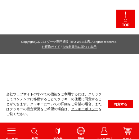
TOP
Copyright(C)2023 ダーツ専門通販 TiTO WEB本店. All rights reserved.
お買物ガイド
/
古物営業法に基づく表示
当社ウェブサイトのすべての機能をご利用するには、クリック
してコンテンツに移動することでクッキーの使用に同意するこ
とができます。クッキーについての詳細をご希望の場合、また
同意する
はクッキーの設定変更をご希望の場合は、
クッキーポリシー
を
ご覧ください。
メニュー
検索
初心者
新着
マイページ
カート