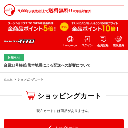
送料無料!!
9,000
円(税抜)以上で
※卸売対象外
Language
ログイン
会員登録
業販登録
お知らせ
台風13号接近/熊本地震による配送への影響について
ホーム
>
ショッピングカート
ショッピングカート
現在カートには商品がありません。
トップページへ