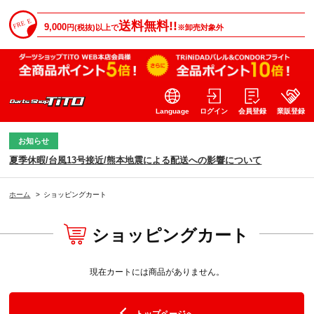
送料無料!!
9,000
円(税抜)以上で
※卸売対象外
Language
ログイン
会員登録
業販登録
お知らせ
夏季休暇/台風13号接近/熊本地震による配送への影響について
ホーム
>
ショッピングカート
ショッピングカート
現在カートには商品がありません。
トップページへ