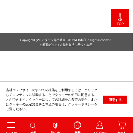
TOP
Copyright(C)2023 ダーツ専門通販 TiTO WEB本店. All rights reserved.
お買物ガイド
/
古物営業法に基づく表示
当社ウェブサイトのすべての機能をご利用するには、クリック
してコンテンツに移動することでクッキーの使用に同意するこ
とができます。クッキーについての詳細をご希望の場合、また
同意する
はクッキーの設定変更をご希望の場合は、
クッキーポリシー
を
ご覧ください。
メニュー
検索
初心者
新着
マイページ
カート