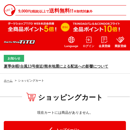
送料無料!!
9,000
円(税抜)以上で
※卸売対象外
Language
ログイン
会員登録
業販登録
お知らせ
夏季休暇/台風13号接近/熊本地震による配送への影響について
ホーム
>
ショッピングカート
ショッピングカート
現在カートには商品がありません。
トップページへ