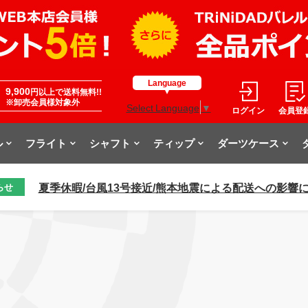
Language
9,900
円以上で送料無料!!
※卸売会員様対象外
Select Language
▼
ログイン
会員登
ル
フライト
シャフト
ティップ
ダーツケース
夏季休暇/台風13号接近/熊本地震による配送への影響
らせ