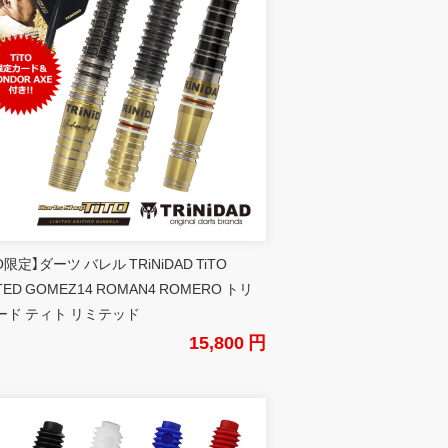
TO限定】ダーツ バレル TRiNiDAD TiTO
ITED GOMEZ14 ROMAN4 ROMERO トリ
ード ティト リミテッド
15,800 円