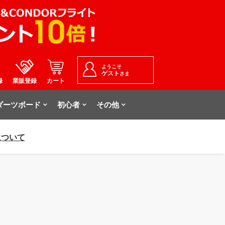
ようこそ
ゲスト
さま
録
業販登録
カート
ダーツボード
初心者
その他
について