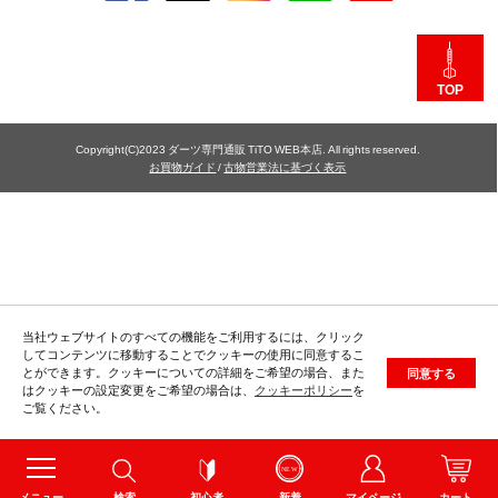
TOP
Copyright(C)2023 ダーツ専門通販 TiTO WEB本店. All rights reserved.
お買物ガイド
/
古物営業法に基づく表示
当社ウェブサイトのすべての機能をご利用するには、クリック
してコンテンツに移動することでクッキーの使用に同意するこ
とができます。クッキーについての詳細をご希望の場合、また
同意する
はクッキーの設定変更をご希望の場合は、
クッキーポリシー
を
ご覧ください。
メニュー
検索
初心者
新着
マイページ
カート