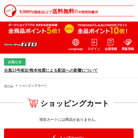
送料無料!!
9,000
円(税抜)以上で
※卸売対象外
Language
ログイン
会員登録
業販登録
お知らせ
台風13号接近/熊本地震による配送への影響について
ホーム
>
ショッピングカート
ショッピングカート
現在カートには商品がありません。
トップページへ