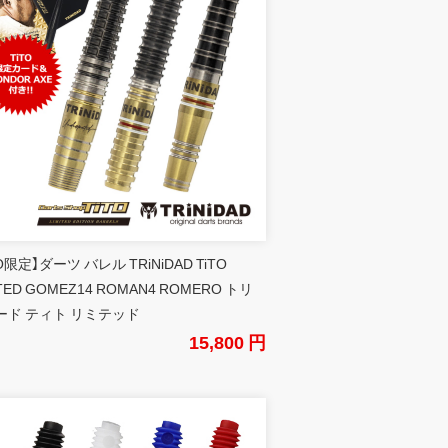
TO限定】ダーツ バレル TRiNiDAD TiTO
ITED GOMEZ14 ROMAN4 ROMERO トリ
ード ティト リミテッド
15,800 円