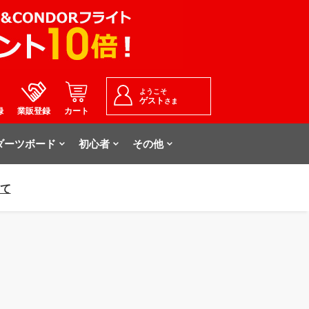
ようこそ
ゲスト
さま
録
業販登録
カート
ダーツボード
初心者
その他
いて