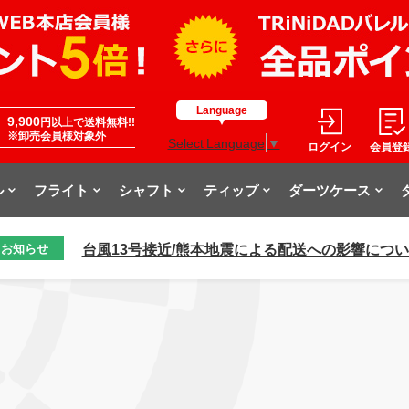
Language
9,900
円以上で送料無料!!
※卸売会員様対象外
Select Language
▼
ログイン
会員登
ル
フライト
シャフト
ティップ
ダーツケース
台風13号接近/熊本地震による配送への影響につ
お知らせ