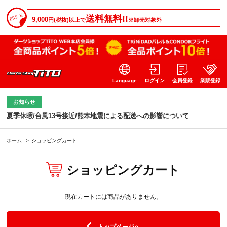
送料無料!!
9,000
円(税抜)以上で
※卸売対象外
Language
ログイン
会員登録
業販登録
お知らせ
夏季休暇/台風13号接近/熊本地震による配送への影響について
ホーム
>
ショッピングカート
ショッピングカート
現在カートには商品がありません。
トップページへ