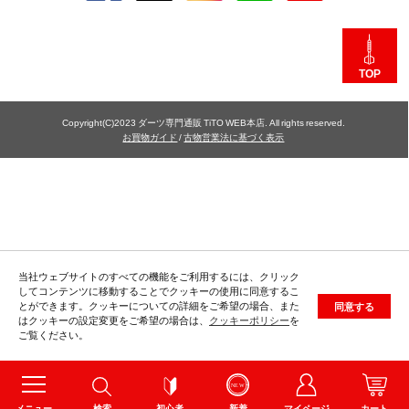
TOP
Copyright(C)2023 ダーツ専門通販 TiTO WEB本店. All rights reserved.
お買物ガイド
/
古物営業法に基づく表示
当社ウェブサイトのすべての機能をご利用するには、クリック
してコンテンツに移動することでクッキーの使用に同意するこ
とができます。クッキーについての詳細をご希望の場合、また
同意する
はクッキーの設定変更をご希望の場合は、
クッキーポリシー
を
ご覧ください。
メニュー
検索
初心者
新着
マイページ
カート