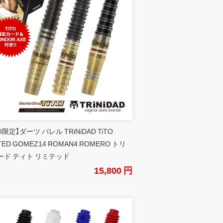
TO限定】ダーツ バレル TRiNiDAD TiTO
ITED GOMEZ14 ROMAN4 ROMERO トリ
ード ティト リミテッド
15,800 円