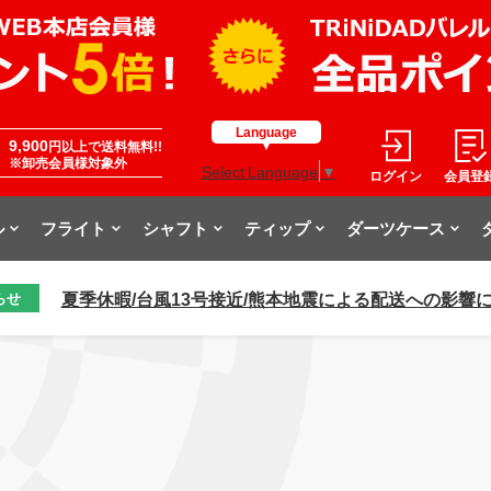
Language
9,900
円以上で送料無料!!
※卸売会員様対象外
Select Language
▼
ログイン
会員登
ル
フライト
シャフト
ティップ
ダーツケース
夏季休暇/台風13号接近/熊本地震による配送への影響
らせ