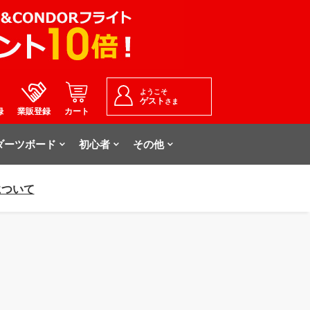
ようこそ
ゲスト
さま
録
業販登録
カート
ダーツボード
初心者
その他
について