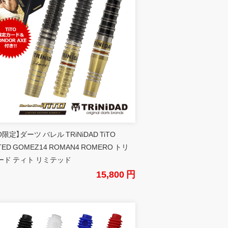
TO限定】ダーツ バレル TRiNiDAD TiTO
ITED GOMEZ14 ROMAN4 ROMERO トリ
ード ティト リミテッド
15,800 円