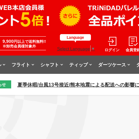
Language
9,900
円以上で送料無料!!
※卸売会員様対象外
Select Language
▼
ログイン
会員登
ル
フライト
シャフト
ティップ
ダーツケース
夏季休暇/台風13号接近/熊本地震による配送への影響
らせ