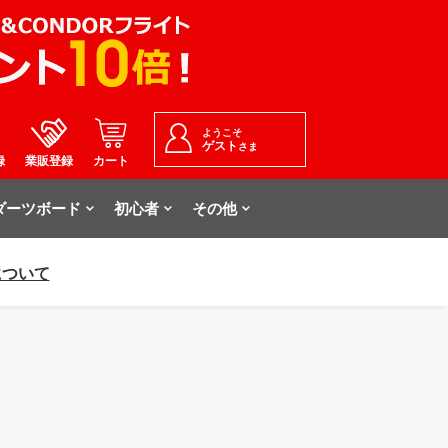
ようこそ
ゲスト
さま
録
業販登録
カート
ダーツボード
初心者
その他
について