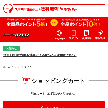
送料無料!!
9,000
円(税抜)以上で
※卸売対象外
Language
ログイン
会員登録
業販登録
お知らせ
台風13号接近/熊本地震による配送への影響について
ホーム
>
ショッピングカート
ショッピングカート
現在カートには商品がありません。
トップページへ