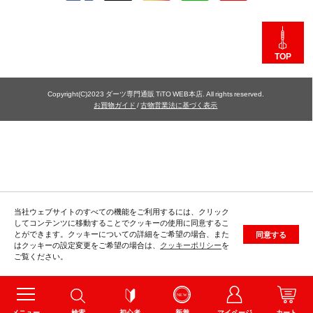
TOP
Copyright(C)2023 ダーツ専門通販 TiTO WEB本店. All rights reserved.
お買物ガイド
/
古物営業法に基づく表示
当社ウェブサイトのすべての機能をご利用するには、クリック
してコンテンツに移動することでクッキーの使用に同意するこ
とができます。クッキーについての詳細をご希望の場合、また
同意する
はクッキーの設定変更をご希望の場合は、
クッキーポリシー
を
ご覧ください。
メニュー
検索
初心者
新着
マイページ
カート