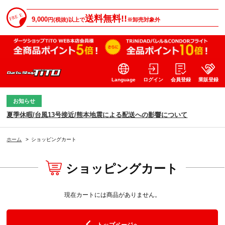
送料無料!!
9,000
円(税抜)以上で
※卸売対象外
Language
ログイン
会員登録
業販登録
お知らせ
夏季休暇/台風13号接近/熊本地震による配送への影響について
ホーム
>
ショッピングカート
ショッピングカート
現在カートには商品がありません。
トップページへ