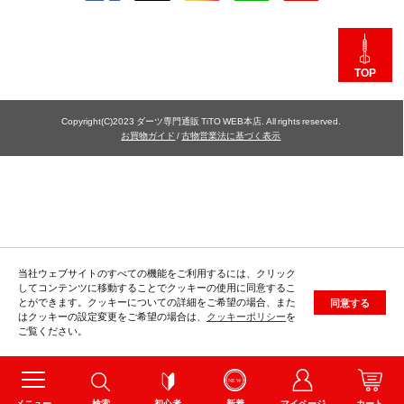
TOP
Copyright(C)2023 ダーツ専門通販 TiTO WEB本店. All rights reserved.
お買物ガイド
/
古物営業法に基づく表示
当社ウェブサイトのすべての機能をご利用するには、クリック
してコンテンツに移動することでクッキーの使用に同意するこ
とができます。クッキーについての詳細をご希望の場合、また
同意する
はクッキーの設定変更をご希望の場合は、
クッキーポリシー
を
ご覧ください。
メニュー
検索
初心者
新着
マイページ
カート