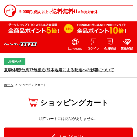
送料無料!!
9,000
円(税抜)以上で
※卸売対象外
Language
ログイン
会員登録
業販登録
お知らせ
夏季休暇/台風13号接近/熊本地震による配送への影響について
ホーム
>
ショッピングカート
ショッピングカート
現在カートには商品がありません。
トップページへ