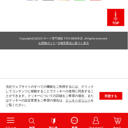
TOP
Copyright(C)2023 ダーツ専門通販 TiTO WEB本店. All rights reserved.
お買物ガイド
/
古物営業法に基づく表示
当社ウェブサイトのすべての機能をご利用するには、クリック
してコンテンツに移動することでクッキーの使用に同意するこ
とができます。クッキーについての詳細をご希望の場合、また
同意する
はクッキーの設定変更をご希望の場合は、
クッキーポリシー
を
ご覧ください。
メニュー
検索
初心者
新着
マイページ
カート