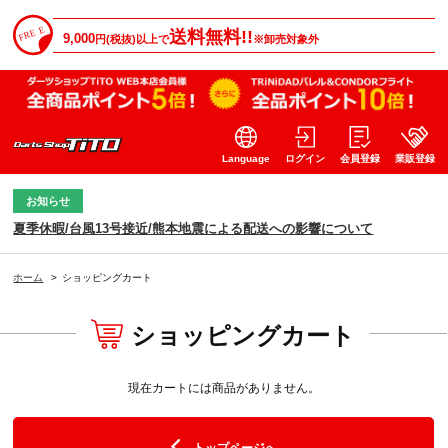
送料無料!!
9,000
円(税抜)以上で
※卸売対象外
Language
ログイン
会員登録
業販登録
お知らせ
夏季休暇/台風13号接近/熊本地震による配送への影響について
ホーム
>
ショッピングカート
ショッピングカート
現在カートには商品がありません。
トップページへ