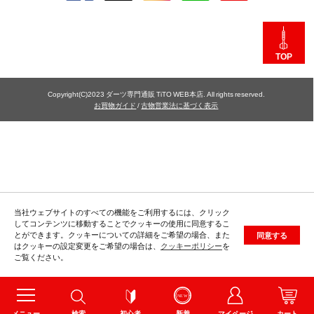
TOP
Copyright(C)2023 ダーツ専門通販 TiTO WEB本店. All rights reserved.
お買物ガイド
/
古物営業法に基づく表示
当社ウェブサイトのすべての機能をご利用するには、クリック
してコンテンツに移動することでクッキーの使用に同意するこ
とができます。クッキーについての詳細をご希望の場合、また
同意する
はクッキーの設定変更をご希望の場合は、
クッキーポリシー
を
ご覧ください。
メニュー
検索
初心者
新着
マイページ
カート