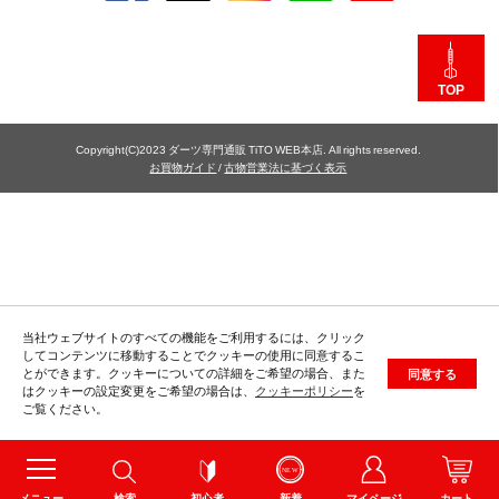
TOP
Copyright(C)2023 ダーツ専門通販 TiTO WEB本店. All rights reserved.
お買物ガイド
/
古物営業法に基づく表示
当社ウェブサイトのすべての機能をご利用するには、クリック
してコンテンツに移動することでクッキーの使用に同意するこ
とができます。クッキーについての詳細をご希望の場合、また
同意する
はクッキーの設定変更をご希望の場合は、
クッキーポリシー
を
ご覧ください。
メニュー
検索
初心者
新着
マイページ
カート