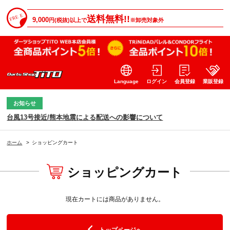
送料無料!!
9,000
円(税抜)以上で
※卸売対象外
Language
ログイン
会員登録
業販登録
お知らせ
台風13号接近/熊本地震による配送への影響について
ホーム
>
ショッピングカート
ショッピングカート
現在カートには商品がありません。
トップページへ