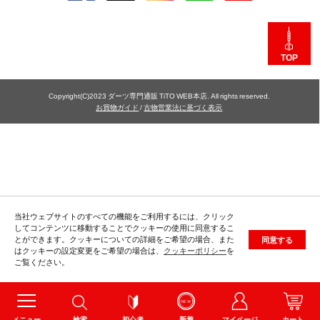
TOP
Copyright(C)2023 ダーツ専門通販 TiTO WEB本店. All rights reserved.
お買物ガイド
/
古物営業法に基づく表示
当社ウェブサイトのすべての機能をご利用するには、クリック
してコンテンツに移動することでクッキーの使用に同意するこ
とができます。クッキーについての詳細をご希望の場合、また
同意する
はクッキーの設定変更をご希望の場合は、
クッキーポリシー
を
ご覧ください。
メニュー
検索
初心者
新着
マイページ
カート