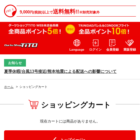
送料無料!!
9,000
円(税抜)以上で
※卸売対象外
Language
ログイン
会員登録
業販登録
お知らせ
夏季休暇/台風13号接近/熊本地震による配送への影響について
ホーム
>
ショッピングカート
ショッピングカート
現在カートには商品がありません。
トップページへ