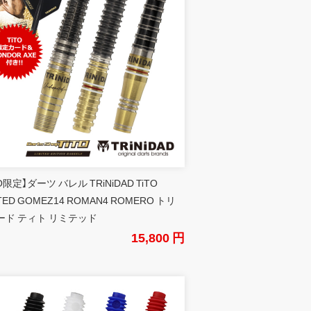
TO限定】ダーツ バレル TRiNiDAD TiTO
ITED GOMEZ14 ROMAN4 ROMERO トリ
ード ティト リミテッド
15,800 円