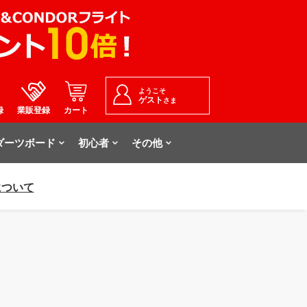
ようこそ
ゲスト
さま
録
業販登録
カート
ダーツボード
初心者
その他
について