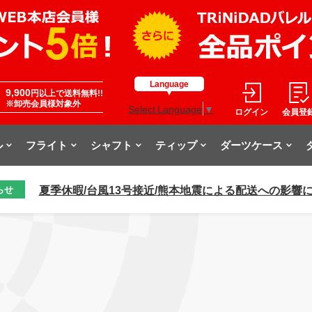
Language
9,900
円以上で送料無料!!
※卸売会員様対象外
Select Language
▼
ログイン
会員登
ル
フライト
シャフト
ティップ
ダーツケース
夏季休暇/台風13号接近/熊本地震による配送への影響
らせ