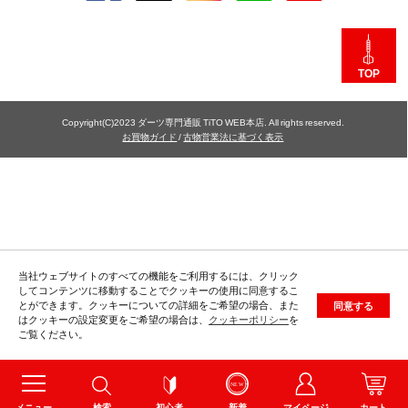
TOP
Copyright(C)2023 ダーツ専門通販 TiTO WEB本店. All rights reserved.
お買物ガイド
/
古物営業法に基づく表示
当社ウェブサイトのすべての機能をご利用するには、クリック
してコンテンツに移動することでクッキーの使用に同意するこ
とができます。クッキーについての詳細をご希望の場合、また
同意する
はクッキーの設定変更をご希望の場合は、
クッキーポリシー
を
ご覧ください。
メニュー
検索
初心者
新着
マイページ
カート