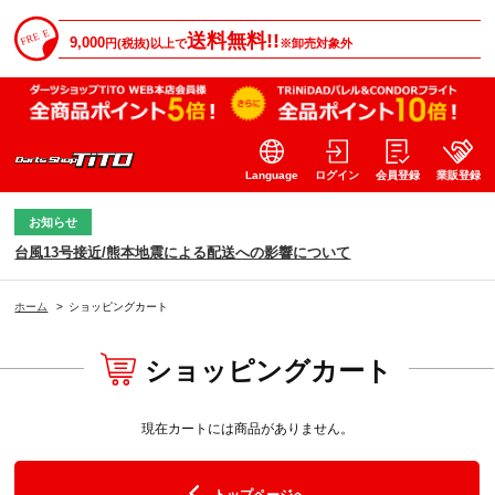
送料無料!!
9,000
円(税抜)以上で
※卸売対象外
Language
ログイン
会員登録
業販登録
お知らせ
台風13号接近/熊本地震による配送への影響について
ホーム
>
ショッピングカート
ショッピングカート
現在カートには商品がありません。
トップページへ