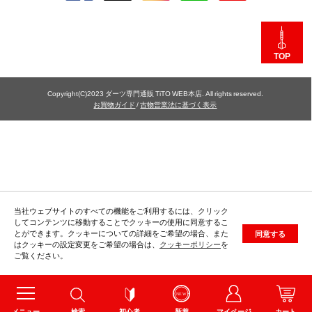
TOP
Copyright(C)2023 ダーツ専門通販 TiTO WEB本店. All rights reserved.
お買物ガイド
/
古物営業法に基づく表示
当社ウェブサイトのすべての機能をご利用するには、クリック
してコンテンツに移動することでクッキーの使用に同意するこ
とができます。クッキーについての詳細をご希望の場合、また
同意する
はクッキーの設定変更をご希望の場合は、
クッキーポリシー
を
ご覧ください。
メニュー
検索
初心者
新着
マイページ
カート