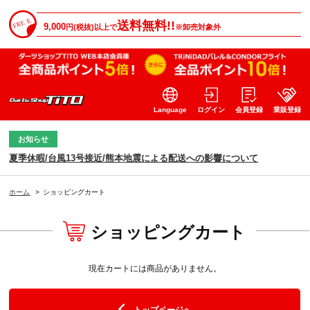
送料無料!!
9,000
円(税抜)以上で
※卸売対象外
Language
ログイン
会員登録
業販登録
お知らせ
夏季休暇/台風13号接近/熊本地震による配送への影響について
ホーム
>
ショッピングカート
ショッピングカート
現在カートには商品がありません。
トップページへ