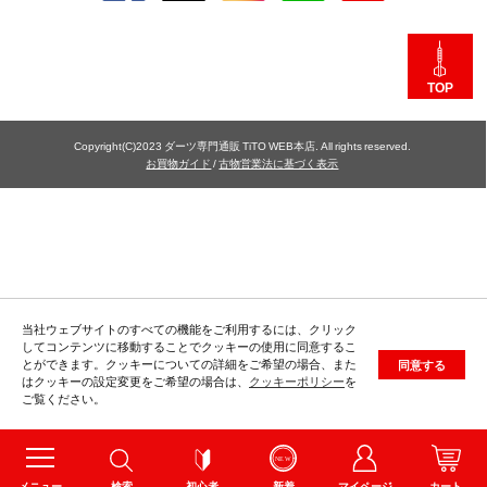
TOP
Copyright(C)2023 ダーツ専門通販 TiTO WEB本店. All rights reserved.
お買物ガイド
/
古物営業法に基づく表示
当社ウェブサイトのすべての機能をご利用するには、クリック
してコンテンツに移動することでクッキーの使用に同意するこ
とができます。クッキーについての詳細をご希望の場合、また
同意する
はクッキーの設定変更をご希望の場合は、
クッキーポリシー
を
ご覧ください。
メニュー
検索
初心者
新着
マイページ
カート