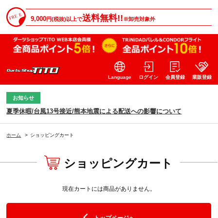
送料無料!!
9,000
円(税抜)以上で
※卸売対象外
Language
ログイン
会員登録
業販登録
お知らせ
夏季休暇/台風13号接近/熊本地震による配送への影響について
ホーム
>
ショッピングカート
ショッピングカート
現在カートには商品がありません。
トップページへ