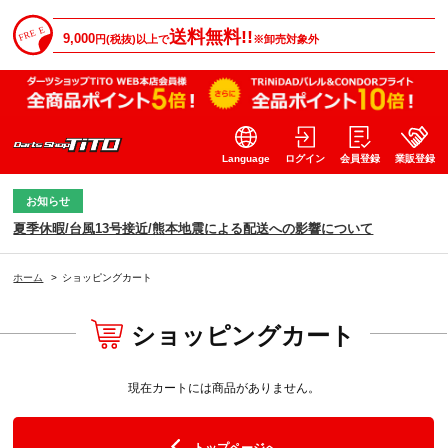
送料無料!!
9,000
円(税抜)以上で
※卸売対象外
Language
ログイン
会員登録
業販登録
お知らせ
夏季休暇/台風13号接近/熊本地震による配送への影響について
ホーム
>
ショッピングカート
ショッピングカート
現在カートには商品がありません。
トップページへ