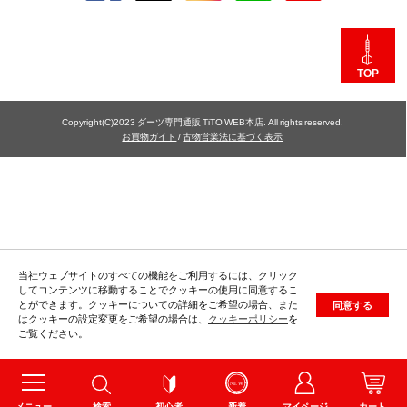
TOP
Copyright(C)2023 ダーツ専門通販 TiTO WEB本店. All rights reserved.
お買物ガイド
/
古物営業法に基づく表示
当社ウェブサイトのすべての機能をご利用するには、クリック
してコンテンツに移動することでクッキーの使用に同意するこ
とができます。クッキーについての詳細をご希望の場合、また
同意する
はクッキーの設定変更をご希望の場合は、
クッキーポリシー
を
ご覧ください。
メニュー
検索
初心者
新着
マイページ
カート