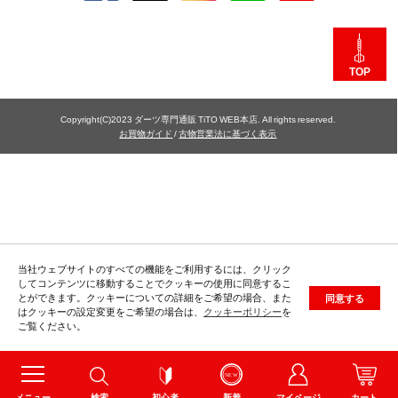
TOP
Copyright(C)2023 ダーツ専門通販 TiTO WEB本店. All rights reserved.
お買物ガイド
/
古物営業法に基づく表示
当社ウェブサイトのすべての機能をご利用するには、クリック
してコンテンツに移動することでクッキーの使用に同意するこ
とができます。クッキーについての詳細をご希望の場合、また
同意する
はクッキーの設定変更をご希望の場合は、
クッキーポリシー
を
ご覧ください。
メニュー
検索
初心者
新着
マイページ
カート