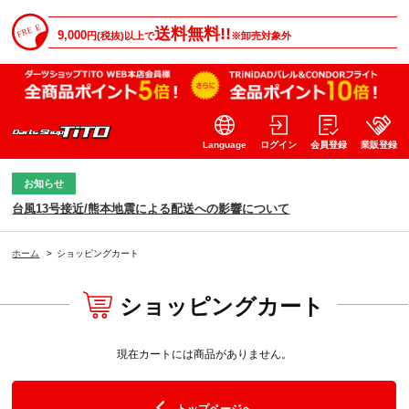
送料無料!!
9,000
円(税抜)以上で
※卸売対象外
Language
ログイン
会員登録
業販登録
お知らせ
台風13号接近/熊本地震による配送への影響について
ホーム
>
ショッピングカート
ショッピングカート
現在カートには商品がありません。
トップページへ