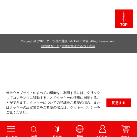
TOP
Copyright(C)2023 ダーツ専門通販 TiTO WEB本店. All rights reserved.
お買物ガイド
/
古物営業法に基づく表示
当社ウェブサイトのすべての機能をご利用するには、クリック
してコンテンツに移動することでクッキーの使用に同意するこ
とができます。クッキーについての詳細をご希望の場合、また
同意する
はクッキーの設定変更をご希望の場合は、
クッキーポリシー
を
ご覧ください。
メニュー
検索
初心者
新着
マイページ
カート