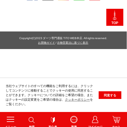
TOP
Copyright(C)2023 ダーツ専門通販 TiTO WEB本店. All rights reserved.
お買物ガイド
/
古物営業法に基づく表示
当社ウェブサイトのすべての機能をご利用するには、クリック
してコンテンツに移動することでクッキーの使用に同意するこ
とができます。クッキーについての詳細をご希望の場合、また
同意する
はクッキーの設定変更をご希望の場合は、
クッキーポリシー
を
ご覧ください。
メニュー
検索
初心者
新着
マイページ
カート