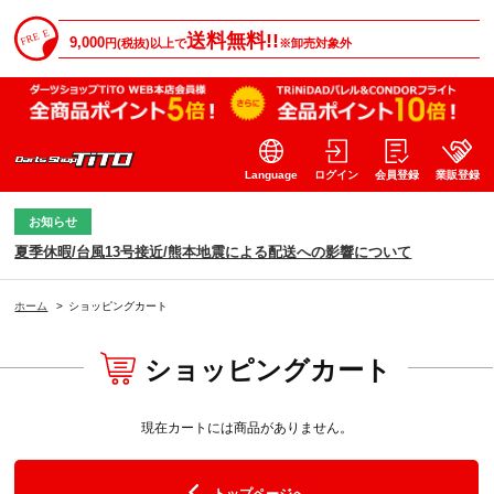
送料無料!!
9,000
円(税抜)以上で
※卸売対象外
Language
ログイン
会員登録
業販登録
お知らせ
夏季休暇/台風13号接近/熊本地震による配送への影響について
ホーム
>
ショッピングカート
ショッピングカート
現在カートには商品がありません。
トップページへ