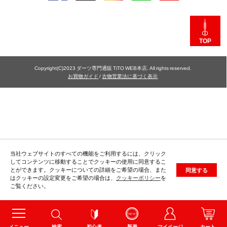
TOP
Copyright(C)2023 ダーツ専門通販 TiTO WEB本店. All rights reserved.
お買物ガイド
/
古物営業法に基づく表示
当社ウェブサイトのすべての機能をご利用するには、クリック
してコンテンツに移動することでクッキーの使用に同意するこ
とができます。クッキーについての詳細をご希望の場合、また
同意する
はクッキーの設定変更をご希望の場合は、
クッキーポリシー
を
ご覧ください。
メニュー
検索
初心者
新着
マイページ
カート