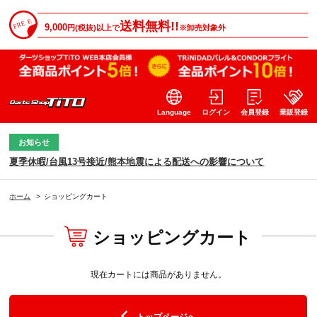
送料無料!!
9,000
円(税抜)以上で
※卸売対象外
Language
ログイン
会員登録
業販登録
お知らせ
夏季休暇/台風13号接近/熊本地震による配送への影響について
ホーム
>
ショッピングカート
ショッピングカート
現在カートには商品がありません。
トップページへ