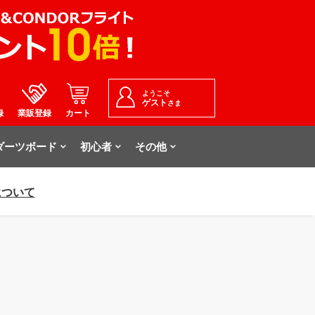
ようこそ
ゲスト
さま
録
業販登録
カート
ダーツボード
初心者
その他
について