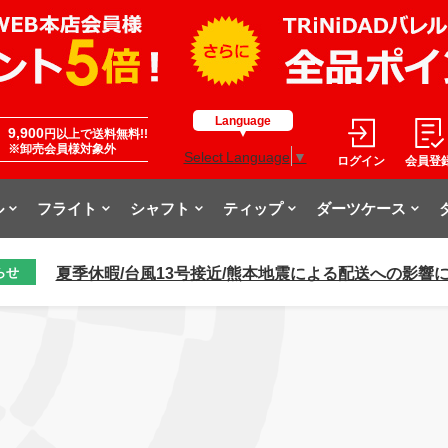
Language
9,900
円以上で送料無料!!
※卸売会員様対象外
Select Language
▼
ログイン
会員登
ル
フライト
シャフト
ティップ
ダーツケース
夏季休暇/台風13号接近/熊本地震による配送への影響
らせ