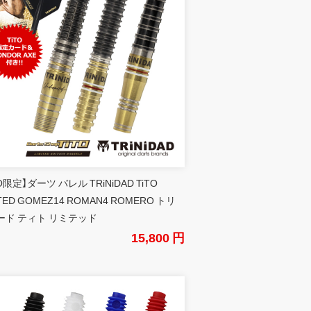
TO限定】ダーツ バレル TRiNiDAD TiTO
ITED GOMEZ14 ROMAN4 ROMERO トリ
ード ティト リミテッド
15,800 円