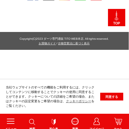
TOP
Copyright(C)2023 ダーツ専門通販 TiTO WEB本店. All rights reserved.
お買物ガイド
/
古物営業法に基づく表示
当社ウェブサイトのすべての機能をご利用するには、クリック
してコンテンツに移動することでクッキーの使用に同意するこ
とができます。クッキーについての詳細をご希望の場合、また
同意する
はクッキーの設定変更をご希望の場合は、
クッキーポリシー
を
ご覧ください。
メニュー
検索
初心者
新着
マイページ
カート