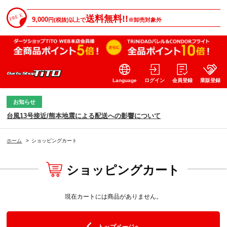
送料無料!!
9,000
円(税抜)以上で
※卸売対象外
Language
ログイン
会員登録
業販登録
お知らせ
台風13号接近/熊本地震による配送への影響について
ホーム
>
ショッピングカート
ショッピングカート
現在カートには商品がありません。
トップページへ