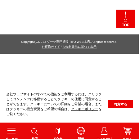
TOP
Copyright(C)2023 ダーツ専門通販 TiTO WEB本店. All rights reserved.
お買物ガイド
/
古物営業法に基づく表示
当社ウェブサイトのすべての機能をご利用するには、クリック
してコンテンツに移動することでクッキーの使用に同意するこ
とができます。クッキーについての詳細をご希望の場合、また
同意する
はクッキーの設定変更をご希望の場合は、
クッキーポリシー
を
ご覧ください。
メニュー
検索
初心者
新着
マイページ
カート