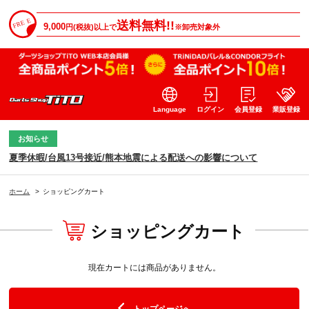
送料無料!!
9,000
円(税抜)以上で
※卸売対象外
Language
ログイン
会員登録
業販登録
お知らせ
夏季休暇/台風13号接近/熊本地震による配送への影響について
ホーム
>
ショッピングカート
ショッピングカート
現在カートには商品がありません。
トップページへ