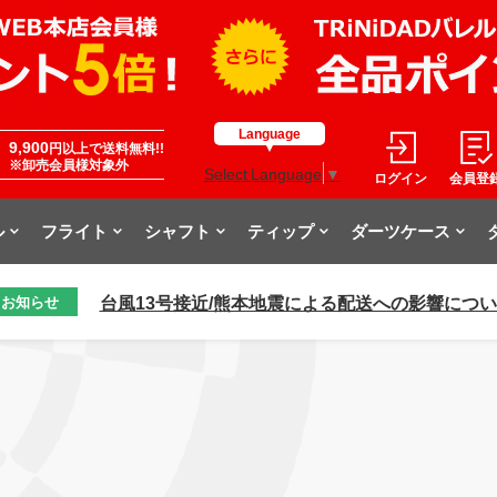
Language
9,900
円以上で送料無料!!
※卸売会員様対象外
Select Language
▼
ログイン
会員登
ル
フライト
シャフト
ティップ
ダーツケース
台風13号接近/熊本地震による配送への影響につ
お知らせ