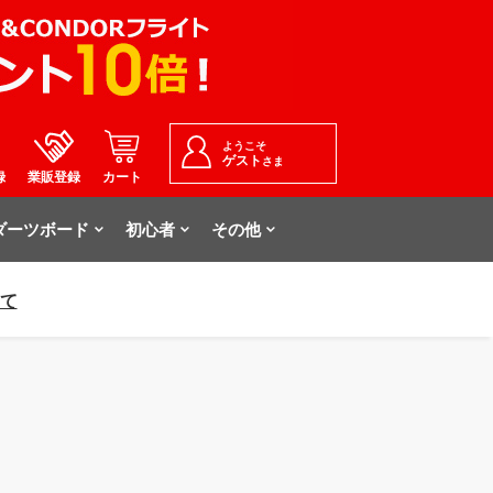
ようこそ
ゲスト
さま
録
業販登録
カート
ダーツボード
初心者
その他
いて