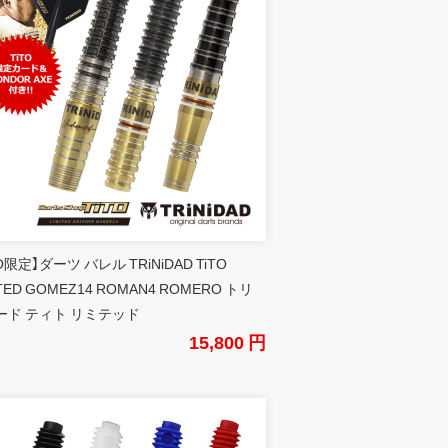
TO限定】ダーツ バレル TRiNiDAD TiTO
ITED GOMEZ14 ROMAN4 ROMERO トリ
ード ティト リミテッド
15,800 円