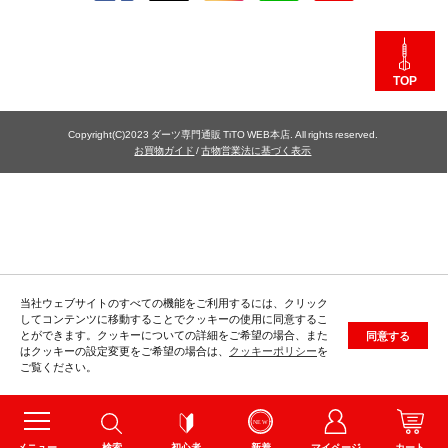
TOP
Copyright(C)2023 ダーツ専門通販 TiTO WEB本店. All rights reserved.
お買物ガイド
/
古物営業法に基づく表示
当社ウェブサイトのすべての機能をご利用するには、クリック
してコンテンツに移動することでクッキーの使用に同意するこ
とができます。クッキーについての詳細をご希望の場合、また
同意する
はクッキーの設定変更をご希望の場合は、
クッキーポリシー
を
ご覧ください。
メニュー
検索
初心者
新着
マイページ
カート