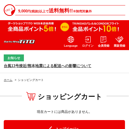
送料無料!!
9,000
円(税抜)以上で
※卸売対象外
Language
ログイン
会員登録
業販登録
お知らせ
台風13号接近/熊本地震による配送への影響について
ホーム
>
ショッピングカート
ショッピングカート
現在カートには商品がありません。
トップページへ