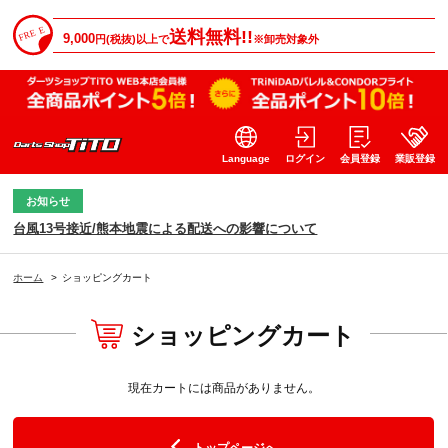
送料無料!!
9,000
円(税抜)以上で
※卸売対象外
Language
ログイン
会員登録
業販登録
お知らせ
台風13号接近/熊本地震による配送への影響について
ホーム
>
ショッピングカート
ショッピングカート
現在カートには商品がありません。
トップページへ