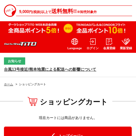
送料無料!!
9,000
円(税抜)以上で
※卸売対象外
Language
ログイン
会員登録
業販登録
お知らせ
台風13号接近/熊本地震による配送への影響について
ホーム
>
ショッピングカート
ショッピングカート
現在カートには商品がありません。
トップページへ