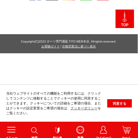
TOP
Copyright(C)2023 ダーツ専門通販 TiTO WEB本店. All rights reserved.
お買物ガイド
/
古物営業法に基づく表示
当社ウェブサイトのすべての機能をご利用するには、クリック
してコンテンツに移動することでクッキーの使用に同意するこ
とができます。クッキーについての詳細をご希望の場合、また
同意する
はクッキーの設定変更をご希望の場合は、
クッキーポリシー
を
ご覧ください。
メニュー
検索
初心者
新着
マイページ
カート