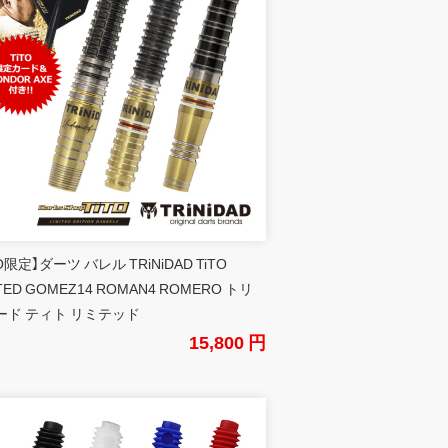
TO限定】ダーツ バレル TRiNiDAD TiTO
ITED GOMEZ14 ROMAN4 ROMERO トリ
ード ティト リミテッド
15,800 円