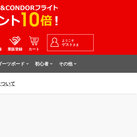
ようこそ
ゲスト
さま
録
業販登録
カート
ダーツボード
初心者
その他
について