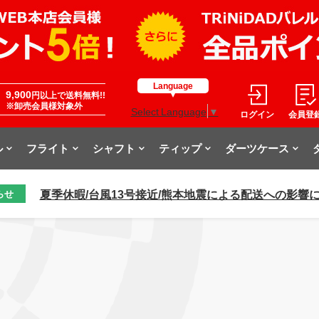
Language
9,900
円以上で送料無料!!
※卸売会員様対象外
Select Language
▼
ログイン
会員登
ル
フライト
シャフト
ティップ
ダーツケース
夏季休暇/台風13号接近/熊本地震による配送への影響
らせ